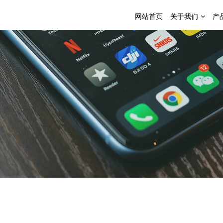
网站首页
关于我们
产