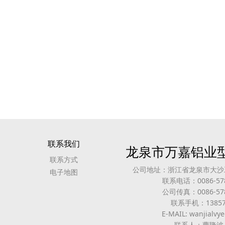
联系我们
龙泉市万嘉铝业
联系方式
公司地址：浙江省龙泉市大沙
电子地图
联系电话：0086-578
公司传真：0086-578
联系手机：13857
E-MAIL: wanjialv
联系人：曹隆波