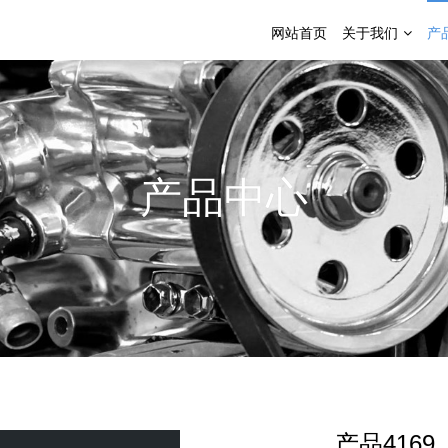
网站首页
关于我们
产
产品中心
产品4169