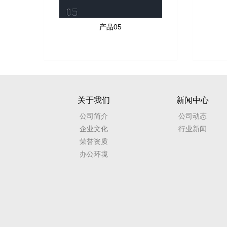
产品05
关于我们
新闻中心
公司简介
公司动态
企业文化
行业新闻
荣誉资质
办公环境