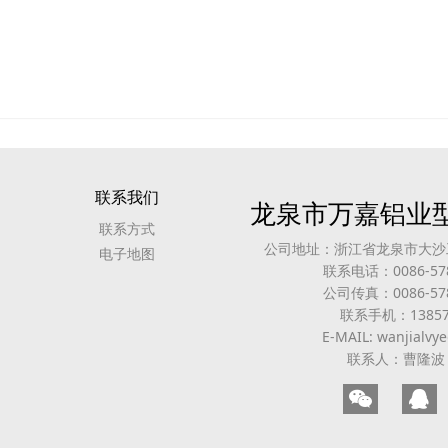
联系我们
龙泉市万嘉铝业
联系方式
公司地址：浙江省龙泉市大沙
电子地图
联系电话：0086-578
公司传真：0086-578
联系手机：13857
E-MAIL: wanjialv
联系人：曹隆波