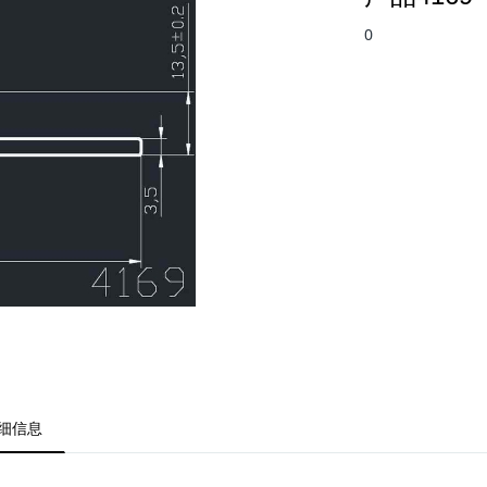
0
细信息