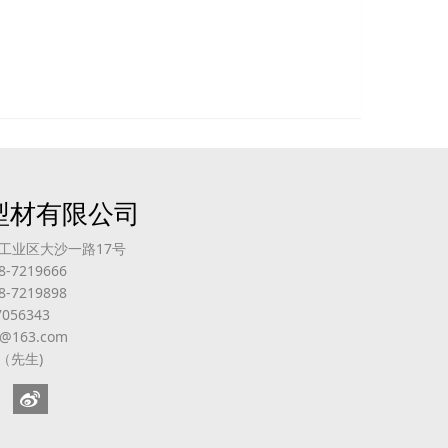
型材有限公司
工业区大沙一路17号
-7219666
-7219898
056343
ye@163.com
（先生)