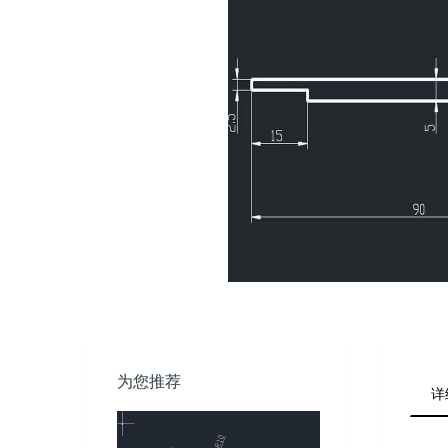
为您推荐
详