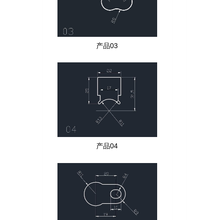
产品03
产品04