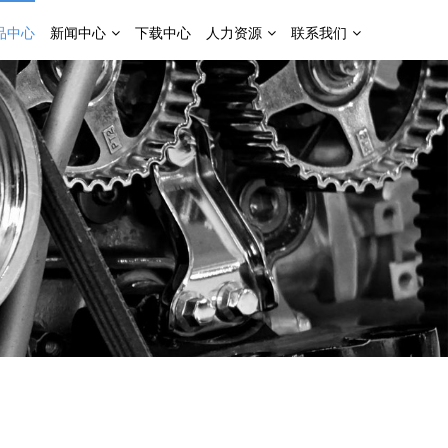
品中心
新闻中心
下载中心
人力资源
联系我们