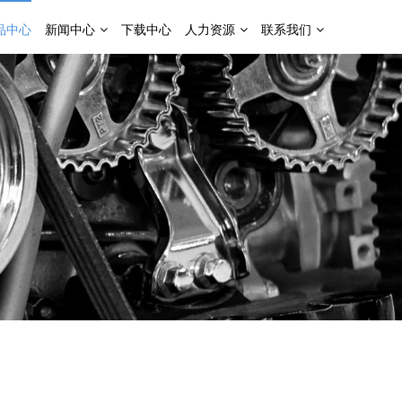
品中心
新闻中心
下载中心
人力资源
联系我们