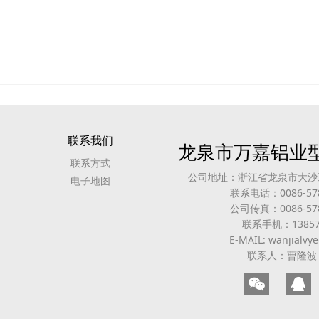
联系我们
龙泉市万嘉铝业
联系方式
公司地址：浙江省龙泉市大沙
电子地图
联系电话：0086-578
公司传真：0086-578
联系手机：13857
E-MAIL: wanjialv
联系人：曹隆波