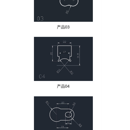
产品03
产品04