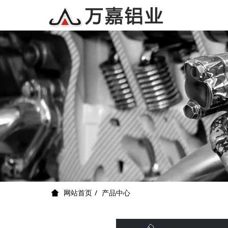
产品中心
网站首页