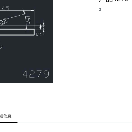
0
细信息