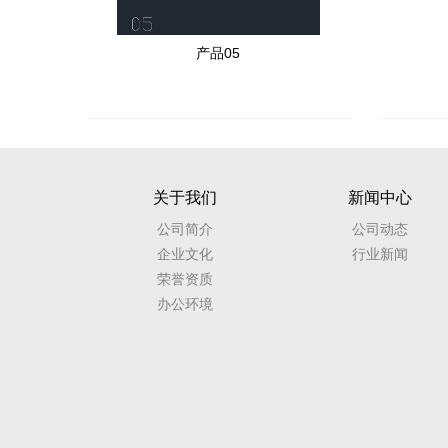
产品05
关于我们
新闻中心
公司简介
公司动态
企业文化
行业新闻
荣誉资质
办公环境