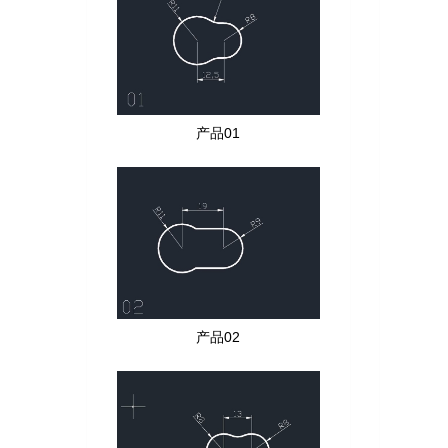
产品01
产品02