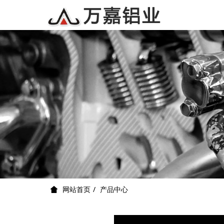
产品中心
网站首页