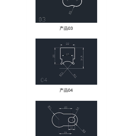
产品03
产品04