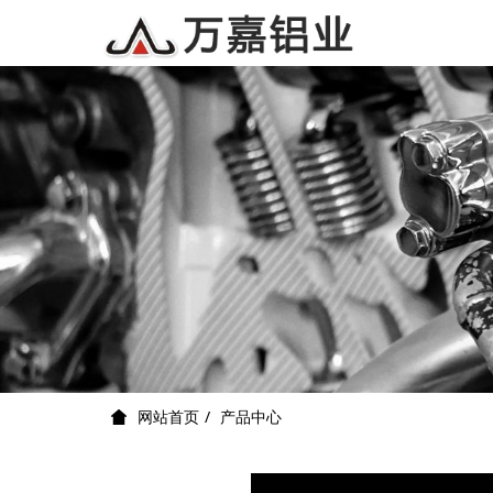
产品中心
网站首页