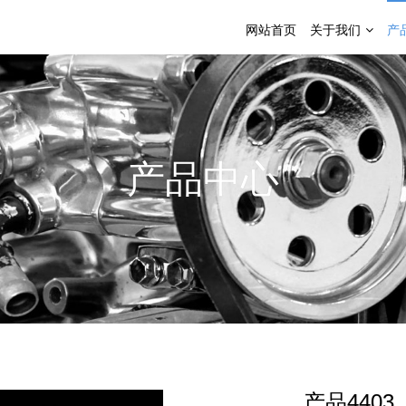
网站首页
关于我们
产
产品中心
产品4403