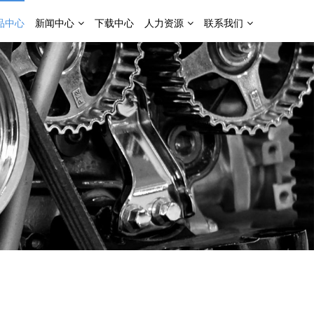
品中心
新闻中心
下载中心
人力资源
联系我们