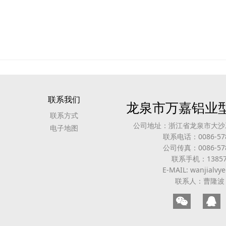
联系我们
龙泉市万嘉铝业
联系方式
公司地址：浙江省龙泉市大沙
电子地图
联系电话：0086-578
公司传真：0086-578
联系手机：13857
E-MAIL: wanjialv
联系人：曹隆波