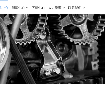
品中心
新闻中心
下载中心
人力资源
联系我们