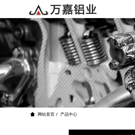
产品中心
网站首页