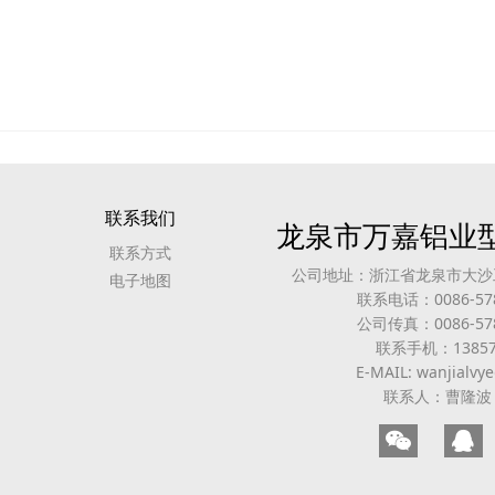
联系我们
龙泉市万嘉铝业
联系方式
公司地址：浙江省龙泉市大沙
电子地图
联系电话：0086-578
公司传真：0086-578
联系手机：13857
E-MAIL: wanjialv
联系人：曹隆波