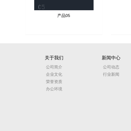
产品05
关于我们
新闻中心
公司简介
公司动态
企业文化
行业新闻
荣誉资质
办公环境