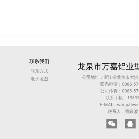
联系我们
龙泉市万嘉铝业
联系方式
公司地址：浙江省龙泉市大沙
电子地图
联系电话：0086-578
公司传真：0086-578
联系手机：13857
E-MAIL: wanjialv
联系人：曹隆波