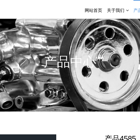
网站首页
关于我们
产
产品中心
产品4585