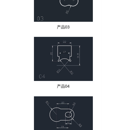
产品03
产品04