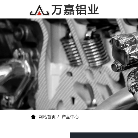
产品中心
网站首页