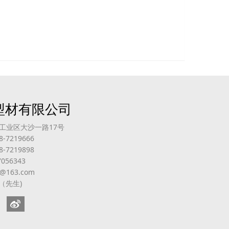
型材有限公司
工业区大沙一路17号
-7219666
-7219898
056343
ye@163.com
（先生)