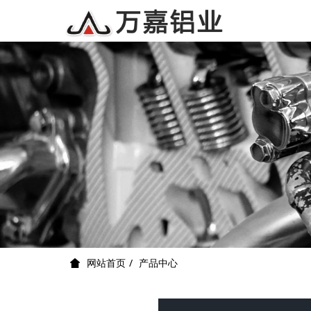
产品中心
网站首页