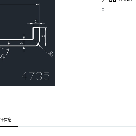
0
细信息