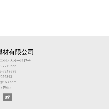
型材有限公司
工业区大沙一路17号
-7219666
-7219898
056343
ye@163.com
（先生)