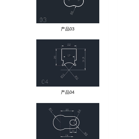
产品03
产品04