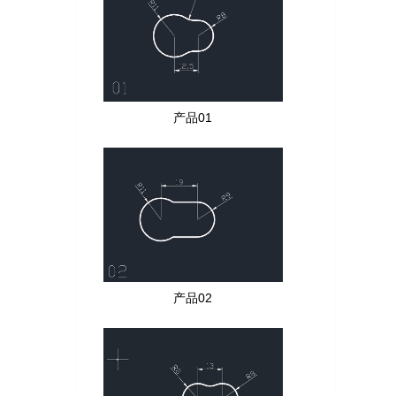
产品01
产品02