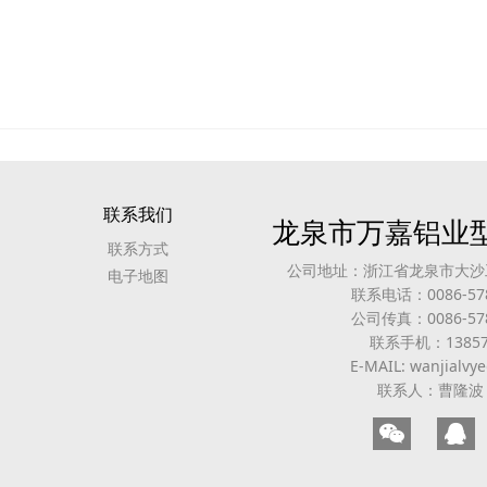
联系我们
龙泉市万嘉铝业
联系方式
公司地址：浙江省龙泉市大沙
电子地图
联系电话：0086-578
公司传真：0086-578
联系手机：13857
E-MAIL: wanjialv
联系人：曹隆波