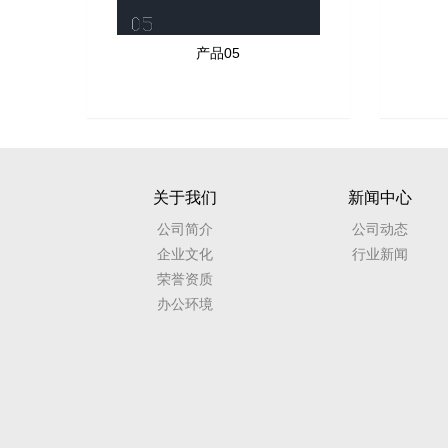
产品05
关于我们
新闻中心
公司简介
公司动态
企业文化
行业新闻
荣誉资质
办公环境