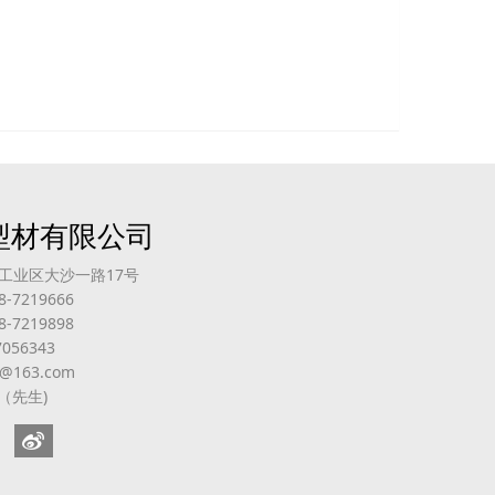
型材有限公司
工业区大沙一路17号
-7219666
-7219898
056343
ye@163.com
（先生)