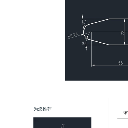
为您推荐
详