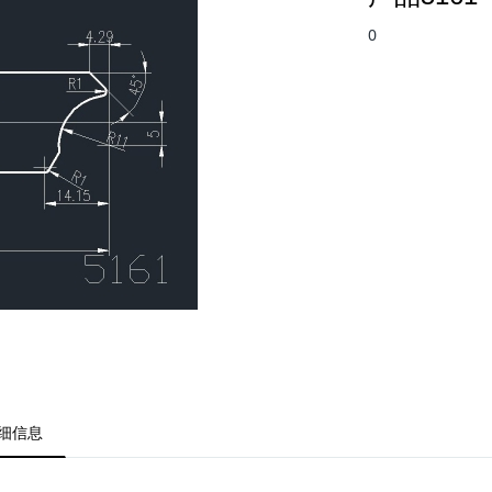
0
细信息