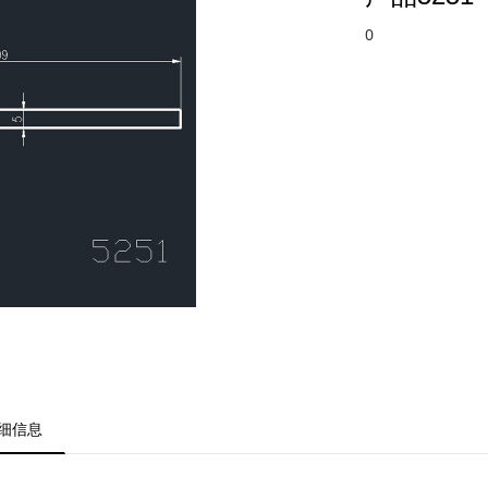
0
细信息