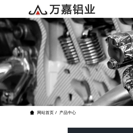
产品中心
网站首页