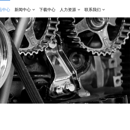
品中心
新闻中心
下载中心
人力资源
联系我们