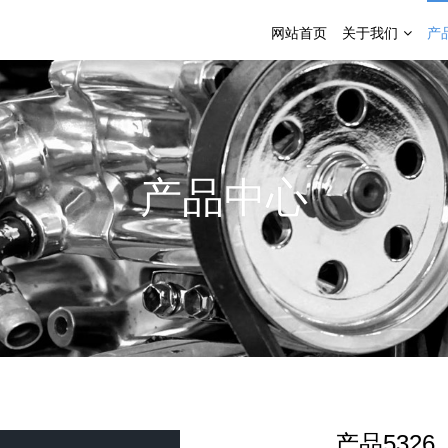
网站首页
关于我们
产
产品中心
产品5326