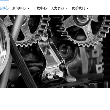
品中心
新闻中心
下载中心
人力资源
联系我们