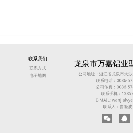
联系我们
龙泉市万嘉铝业
联系方式
公司地址：浙江省龙泉市大沙
电子地图
联系电话：0086-578
公司传真：0086-578
联系手机：13857
E-MAIL: wanjialv
联系人：曹隆波