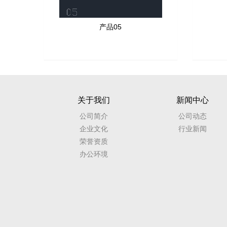
产品05
关于我们
新闻中心
公司简介
公司动态
企业文化
行业新闻
荣誉资质
办公环境